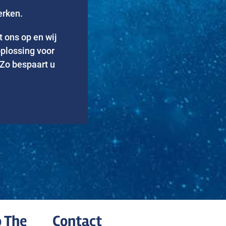
erken.
 ons op en wij
plossing voor
Zo bespaart u
 The
Contact