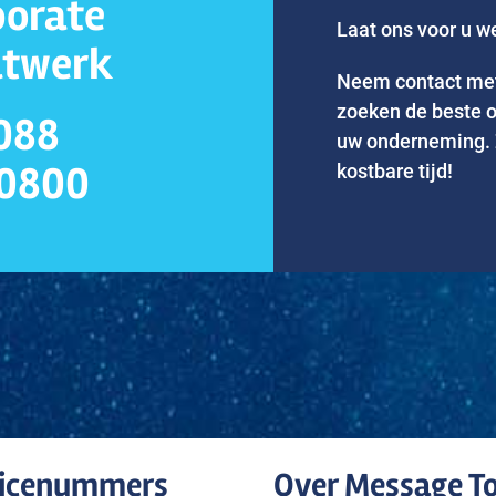
porate
Laat ons voor u w
twerk
Neem contact met
zoeken de beste o
 088
uw onderneming. 
0800
kostbare tijd!
vicenummers
Over Message To