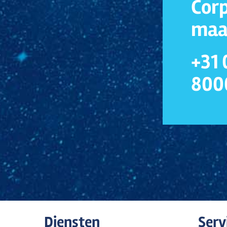
Cor
maa
+31
800
Diensten
Ser