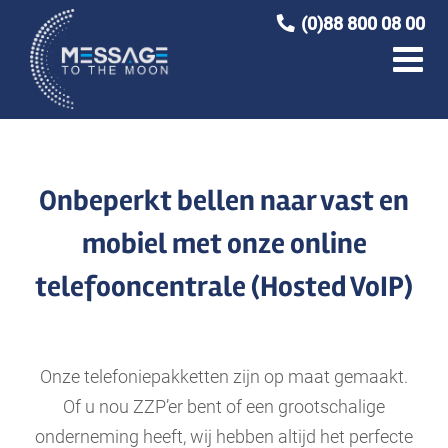
Ga
(0)88 800 08 00
naar
inhoud
Onbeperkt bellen naar vast en
mobiel met onze online
telefooncentrale (Hosted VoIP)
Onze telefoniepakketten zijn op maat gemaakt.
Of u nou ZZP’er bent of een grootschalige
onderneming heeft, wij hebben altijd het perfecte