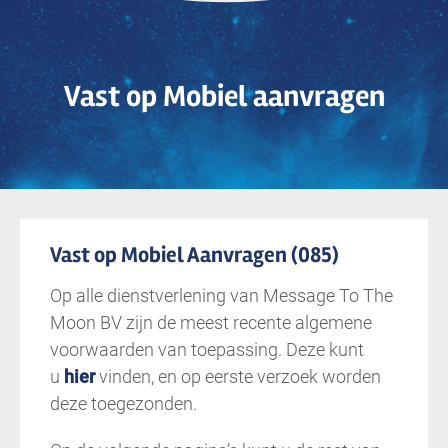
Vast op Mobiel aanvragen
Vast op Mobiel Aanvragen (085)
Op alle dienstverlening van Message To The
Moon BV zijn de meest recente algemene
voorwaarden van toepassing. Deze kunt
u
hier
vinden, en op eerste verzoek worden
deze toegezonden.