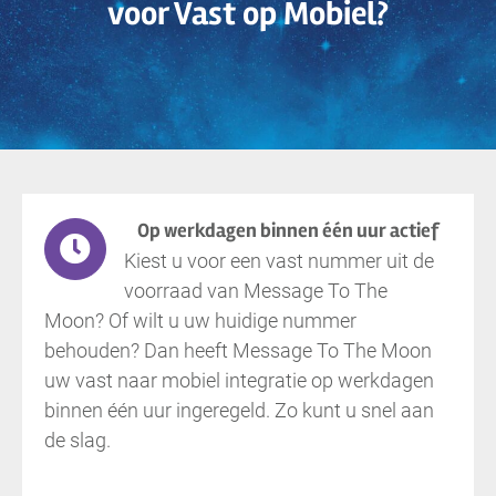
voor Vast op Mobiel?
Op werkdagen binnen één uur actief
Kiest u voor een vast nummer uit de
voorraad van Message To The
Moon? Of wilt u uw huidige nummer
behouden? Dan heeft Message To The Moon
uw vast naar mobiel integratie op werkdagen
binnen één uur ingeregeld. Zo kunt u snel aan
de slag.