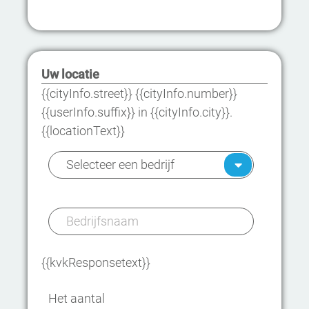
Uw locatie
{{cityInfo.street}} {{cityInfo.number}}
{{userInfo.suffix}} in {{cityInfo.city}}.
{{locationText}}
{{kvkResponsetext}}
Het aantal