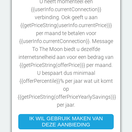
U heeft momenteel een
{{userInfo.currentConnection}}
verbinding. Ook geeft u aan
{{getPriceString(userInfo.currentPrice)}}
per maand te betalen voor
{{userInfo.currentConnection}}. Message
To The Moon biedt u dezelfde
internetsnelheid aan voor een bedrag van
{{getPriceString(offerPrice)}} per maand.
U bespaart dus minimaal
{{offerPercentile}}% per jaar wat uit komt
op
{{getPriceString(offerPriceYearlySavings)}}
per jaar.
IK WIL GEBRUIK MAKEN VAN
DEZE AANBIEDING