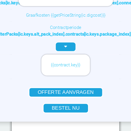
acks[ic.keys.alt_pack_index].contracts[ic.keys.package_index].conne
Graafkosten {{getPriceString(ic.digcost)}}
Contractperiode
alterPacks[ic.keys.alt_pack_index].contracts[ic.keys.package_index]
{{contract.key}}
{{feature.text}}
OFFERTE AANVRAGEN
BESTEL NU