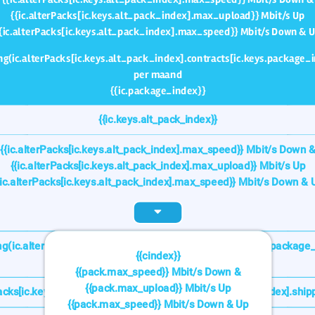
{{ic.alterPacks[ic.keys.alt_pack_index].max_upload}} Mbit/s Up
{ic.alterPacks[ic.keys.alt_pack_index].max_speed}} Mbit/s Down & 
ing(ic.alterPacks[ic.keys.alt_pack_index].contracts[ic.keys.package_i
per maand
{{ic.package_index}}
{{ic.keys.alt_pack_index}}
{{ic.alterPacks[ic.keys.alt_pack_index].max_speed}} Mbit/s Down 
{{ic.alterPacks[ic.keys.alt_pack_index].max_upload}} Mbit/s Up
{ic.alterPacks[ic.keys.alt_pack_index].max_speed}} Mbit/s Down & 
ng(ic.alterPacks[ic.keys.alt_pack_index].contracts[ic.keys.package_
{{cindex}}
per maand
{{pack.max_speed}} Mbit/s Down &
{{pack.max_upload}} Mbit/s Up
Packs[ic.keys.alt_pack_index].contracts[ic.keys.package_index].ship
{{pack.max_speed}} Mbit/s Down & Up