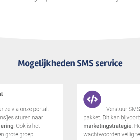
Mogelijkheden SMS service
al
 ze via onze portal.
Verstuur SMS
s’jes sturen naar
pakket. Dit kan bijvoo
nering
. Ook is het
marketingstrategie
. H
en grote groep
wachtwoorden veilig te