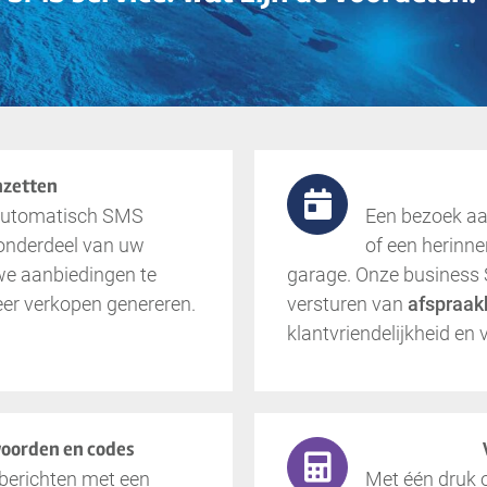
nzetten
 automatisch SMS
Een bezoek aan
 onderdeel van uw
of een herinner
we aanbiedingen te
garage. Onze business S
er verkopen genereren.
versturen van
afspraak
klantvriendelijkheid en
woorden en codes
berichten met een
Met één druk 