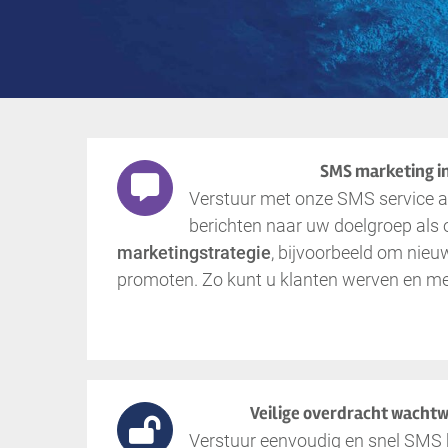
SMS marketing i
Verstuur met onze SMS service
berichten naar uw doelgroep als
marketingstrategie
, bijvoorbeeld om nieu
promoten. Zo kunt u klanten werven en me
Veilige overdracht wacht
Verstuur eenvoudig en snel SMS 