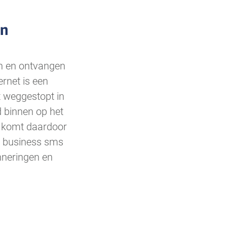
en
n en ontvangen
ernet is een
t weggestopt in
d binnen op het
t komt daardoor
e business sms
nneringen en