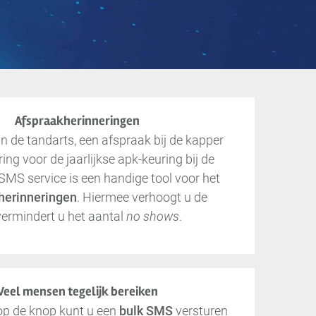
Afspraakherinneringen
 de tandarts, een afspraak bij de kapper
ing voor de jaarlijkse apk-keuring bij de
MS service is een handige tool voor het
herinneringen
. Hiermee verhoogt u de
 vermindert u het aantal
no shows
.
Veel mensen tegelijk bereiken
op de knop kunt u een
bulk SMS
versturen