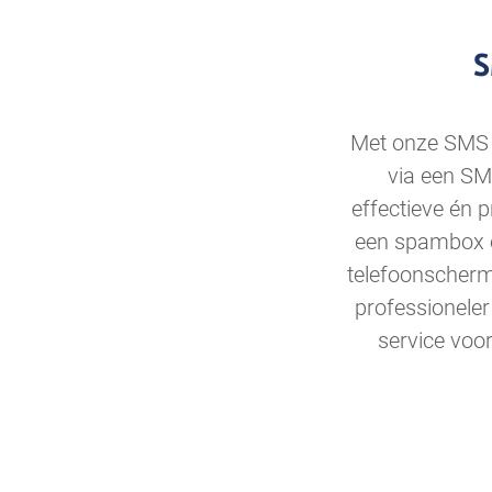
S
Met onze SMS 
via een SMS
effectieve én 
een spambox of
telefoonscherm
professionele
service voo