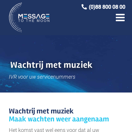
Ga
(0)88 800 08 00
naar
inhoud
Wachtrij met muziek
IVR voor uw servicenummers
Wachtrij met muziek
Maak wachten weer aangenaam
Het komst vast wel eens voor dat al uw