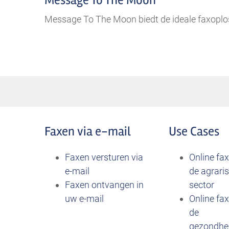
Message To The Moon
Message To The Moon biedt de ideale faxoplos
Faxen via
e-mail
Use Cases
Faxen versturen via
Online fa
e-mail
de agrari
Faxen ontvangen in
sector
uw e-mail
Online fa
de
gezondhe