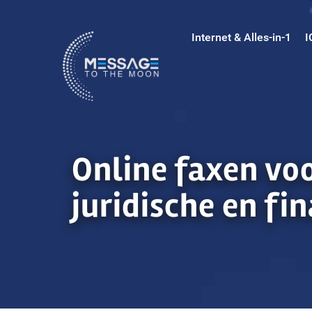
Ga
naar
Internet & Alles-in-1
I
inhoud
Online faxen vo
juridische en fi