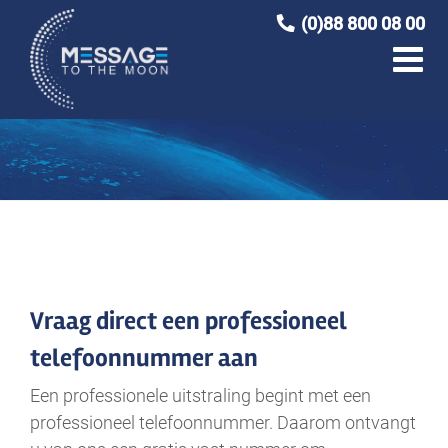
Ga
(0)88 800 08 00
naar
inhoud
Vraag direct een professioneel
telefoonnummer aan
Een professionele uitstraling begint met een
professioneel telefoonnummer. Daarom ontvangt