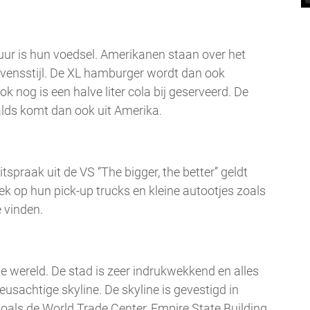
uur is hun voedsel. Amerikanen staan over het
vensstijl. De XL hamburger wordt dan ook
 nog is een halve liter cola bij geserveerd. De
lds komt dan ook uit Amerika.
praak uit de VS ‘’The bigger, the better’’ geldt
ek op hun pick-up trucks en kleine autootjes zoals
e vinden.
 wereld. De stad is zeer indrukwekkend en alles
eusachtige skyline. De skyline is gevestigd in
als de World Trade Center, Empire State Building