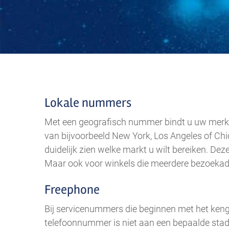
Lokale nummers
Met een geografisch nummer bindt u uw merk 
van bijvoorbeeld New York, Los Angeles of Chi
duidelijk zien welke markt u wilt bereiken. Dez
Maar ook voor winkels die meerdere bezoekadr
Freephone
Bij servicenummers die beginnen met het kenge
telefoonnummer is niet aan een bepaalde stad o