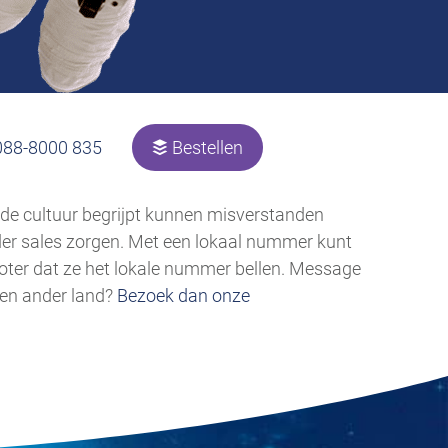
088-8000 835
Bestellen
u de cultuur begrijpt kunnen misverstanden
er sales zorgen. Met een lokaal nummer kunt
roter dat ze het lokale nummer bellen. Message
een ander land?
Bezoek dan onze