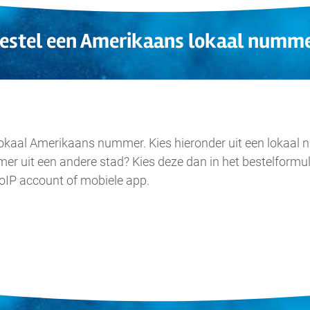
estel een Amerikaans
lokaal
numme
.
n lokaal Amerikaans nummer. Kies hieronder uit een lokaal
mer uit een andere stad? Kies deze dan in het bestelform
oIP account of mobiele app.