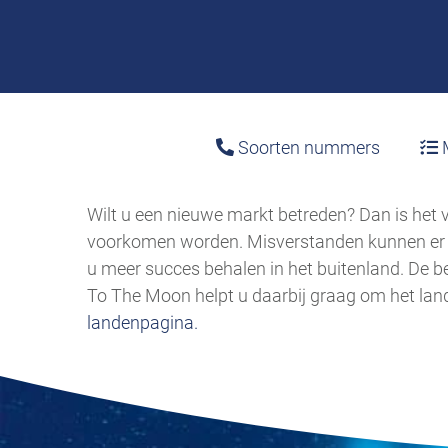
Soorten nummers
M
Wilt u een nieuwe markt betreden? Dan is het v
voorkomen worden. Misverstanden kunnen er v
u meer succes behalen in het buitenland. De b
To The Moon helpt u daarbij graag om het land
landenpagina.