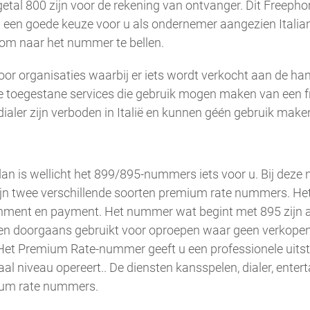
tal 800 zijn voor de rekening van ontvanger. Dit Freeph
t een goede keuze voor u als ondernemer aangezien Italia
s om naar het nummer te bellen.
or organisaties waarbij er iets wordt verkocht aan de hand
De toegestane services die gebruik mogen maken van een f
dialer zijn verboden in Italië en kunnen géén gebruik mak
 dan is wellicht het 899/895-nummers iets voor u. Bij de
Er zijn twee verschillende soorten premium rate nummers. 
tainment en payment. Het nummer wat begint met 895 zijn a
 doorgaans gebruikt voor oproepen waar geen verkopen u
et Premium Rate-nummer geeft u een professionele uitstra
 niveau opereert.. De diensten kansspelen, dialer, enterta
ium rate nummers.