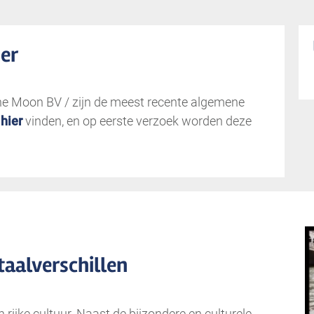
er
he Moon BV / zijn de meest recente algemene
u
hier
vinden, en op eerste verzoek worden deze
taalverschillen
n rijke cultuur. Naast de bijzondere en culturele