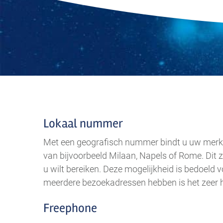
Lokaal nummer
Met een geografisch nummer bindt u uw merk 
van bijvoorbeeld Milaan, Napels of Rome. Dit z
u wilt bereiken. Deze mogelijkheid is bedoeld v
meerdere bezoekadressen hebben is het zeer h
Freephone