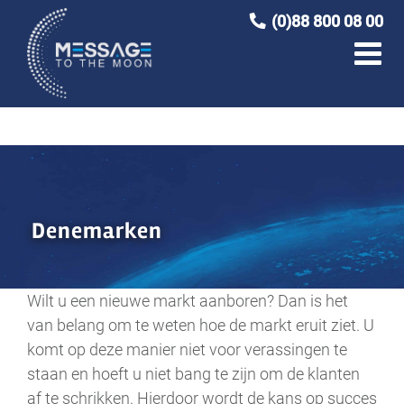
Ga
(0)88 800 08 00
naar
inhoud
Denemarken
Wilt u een nieuwe markt aanboren? Dan is het
van belang om te weten hoe de markt eruit ziet. U
komt op deze manier niet voor verassingen te
staan en hoeft u niet bang te zijn om de klanten
af te schrikken. Hierdoor wordt de kans op succes