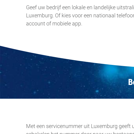
Geef uw bedrijf een lokale en landelijke uitst
Luxemburg. Of kies voor een nationaal telef
account of mobiele app.
B
Met een servicenummer uit Luxemburg geeft uw 