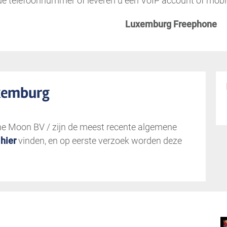
 telefoonnummer of leveren u een VoIP account of mobi
Luxemburg Freephone
uxemburg
he Moon BV / zijn de meest recente algemene
u
hier
vinden, en op eerste verzoek worden deze