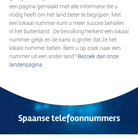
een pagina gemaakt met alle informatie die u
nodig heeft om het land beter te begrijpen. Met
een lokaal nummer kunt u meer succes behalen
in het buitenland. De bevolking herkent een lokaal
nummer gelijk en de kans is groter dat ze het
lokale nummer bellen. Bent u op zoek naar een
nummer uit een ander land?
Bezoek dan onze
landenpagina.
Spaanse telefoonnummers