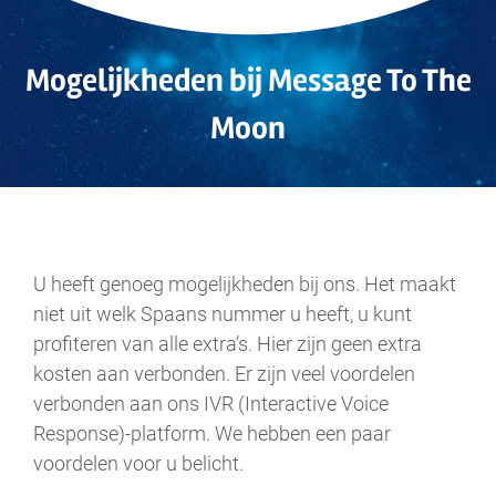
Mogelijkheden bij Message To The
Moon
.
U heeft genoeg mogelijkheden bij ons. Het maakt
niet uit welk Spaans nummer u heeft, u kunt
profiteren van alle extra’s. Hier zijn geen extra
kosten aan verbonden. Er zijn veel voordelen
verbonden aan ons IVR (Interactive Voice
Response)-platform. We hebben een paar
voordelen voor u belicht.