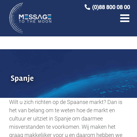
Ga
(0)88 800 08 00
naar
inhoud
Spanje
Wilt u zich richten op de Spaanse markt? Dan is
het van belang om te weten hoe de markt en
cultuur er uitziet in Spanje om daarmee
misverstanden te voorkomen. Wij maken het
graag makkelijker voor u en daarom hebben we