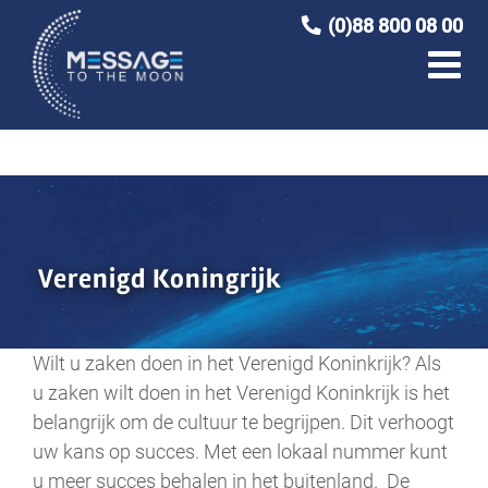
Ga
(0)88 800 08 00
naar
inhoud
Verenigd Koningrijk
Wilt u zaken doen in het Verenigd Koninkrijk? Als
u zaken wilt doen in het Verenigd Koninkrijk is het
belangrijk om de cultuur te begrijpen. Dit verhoogt
uw kans op succes. Met een lokaal nummer kunt
u meer succes behalen in het buitenland. De