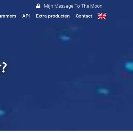
Mijn Message To The Moon
 nummers
API
Extra producten
Contact
r?