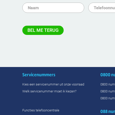
Servicenummers
0800 
Kies een servicenummer uit onze voorraad
0800 num
Welk servicenummer moet ik kiezen?
0800 num
0800 num
Functies telefooncentrale
088 n