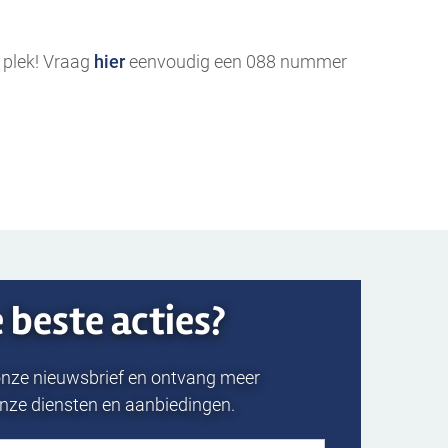
 plek! Vraag
hier
eenvoudig een 088 nummer
e beste acties?
r onze nieuwsbrief en ontvang meer
onze diensten en aanbiedingen.