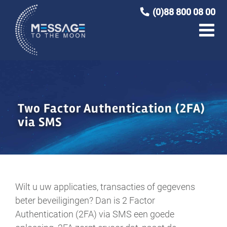
Ga
(0)88 800 08 00
naar
inhoud
Two Factor Authentication (2FA)
via SMS
Wilt u uw applicaties, transacties of gegevens
beter beveiligingen? Dan is 2 Factor
Authentication (2FA) via SMS een goede