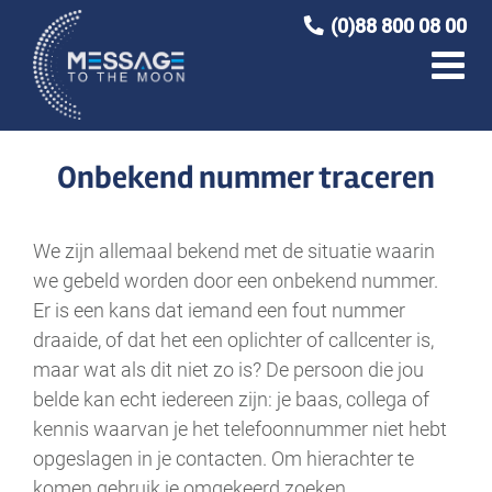
Ga
(0)88 800 08 00
naar
inhoud
Onbekend nummer traceren
We zijn allemaal bekend met de situatie waarin
we gebeld worden door een onbekend nummer.
Er is een kans dat iemand een fout nummer
draaide, of dat het een oplichter of callcenter is,
maar wat als dit niet zo is? De persoon die jou
belde kan echt iedereen zijn: je baas, collega of
kennis waarvan je het telefoonnummer niet hebt
opgeslagen in je contacten. Om hierachter te
komen gebruik je omgekeerd zoeken.