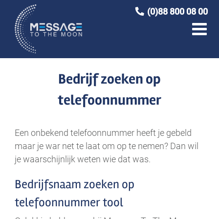
Ga
(0)88 800 08 00
naar
inhoud
Bedrijf zoeken op
telefoonnummer
Een onbekend telefoonnummer heeft je gebeld
maar je war net te laat om op te nemen? Dan wil
je waarschijnlijk weten wie dat was.
Bedrijfsnaam zoeken op
telefoonnummer tool