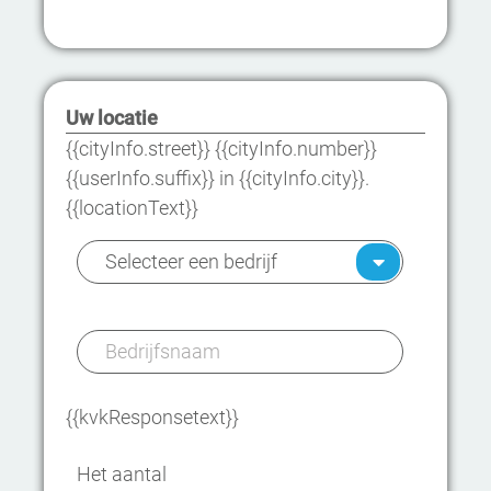
Uw locatie
{{cityInfo.street}} {{cityInfo.number}}
{{userInfo.suffix}} in {{cityInfo.city}}.
{{locationText}}
{{kvkResponsetext}}
Het aantal