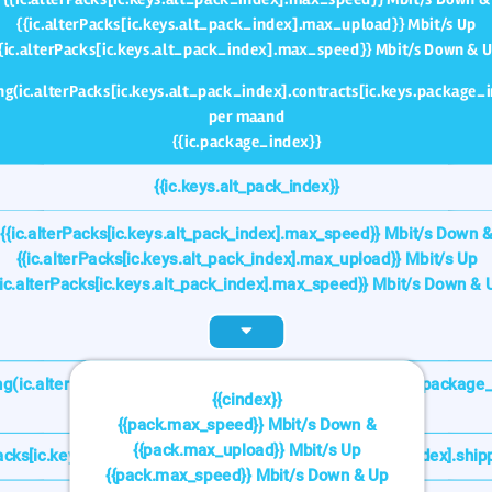
{{ic.alterPacks[ic.keys.alt_pack_index].max_upload}} Mbit/s Up
{ic.alterPacks[ic.keys.alt_pack_index].max_speed}} Mbit/s Down & 
ing(ic.alterPacks[ic.keys.alt_pack_index].contracts[ic.keys.package_i
per maand
{{ic.package_index}}
{{ic.keys.alt_pack_index}}
{{ic.alterPacks[ic.keys.alt_pack_index].max_speed}} Mbit/s Down 
{{ic.alterPacks[ic.keys.alt_pack_index].max_upload}} Mbit/s Up
{ic.alterPacks[ic.keys.alt_pack_index].max_speed}} Mbit/s Down & 
ng(ic.alterPacks[ic.keys.alt_pack_index].contracts[ic.keys.package_
{{cindex}}
per maand
{{pack.max_speed}} Mbit/s Down &
{{pack.max_upload}} Mbit/s Up
Packs[ic.keys.alt_pack_index].contracts[ic.keys.package_index].ship
{{pack.max_speed}} Mbit/s Down & Up