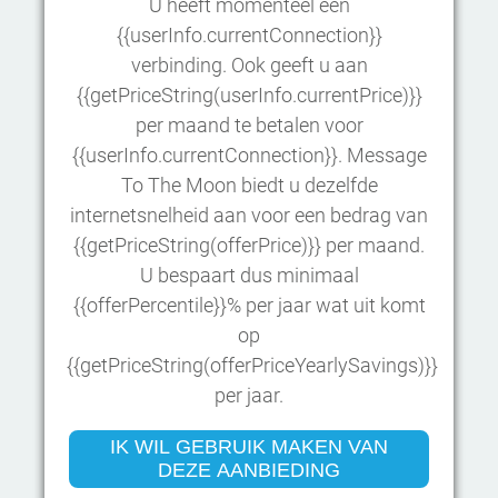
U heeft momenteel een
{{userInfo.currentConnection}}
verbinding. Ook geeft u aan
{{getPriceString(userInfo.currentPrice)}}
per maand te betalen voor
{{userInfo.currentConnection}}. Message
To The Moon biedt u dezelfde
internetsnelheid aan voor een bedrag van
{{getPriceString(offerPrice)}} per maand.
U bespaart dus minimaal
{{offerPercentile}}% per jaar wat uit komt
op
{{getPriceString(offerPriceYearlySavings)}}
per jaar.
IK WIL GEBRUIK MAKEN VAN
DEZE AANBIEDING