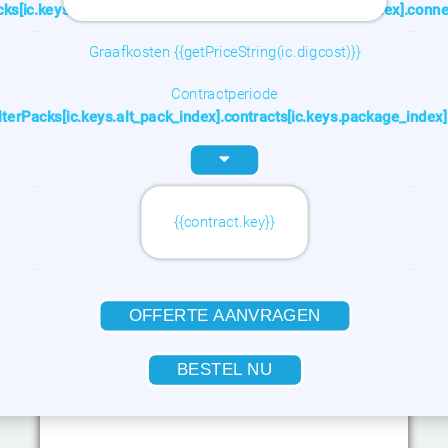
acks[ic.keys.alt_pack_index].contracts[ic.keys.package_index].conne
Graafkosten {{getPriceString(ic.digcost)}}
Contractperiode
alterPacks[ic.keys.alt_pack_index].contracts[ic.keys.package_index]
{{contract.key}}
{{feature.text}}
OFFERTE AANVRAGEN
BESTEL NU