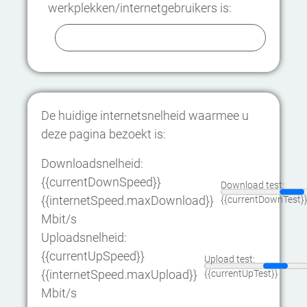
werkplekken/internetgebruikers is:
De huidige internetsnelheid waarmee u
deze pagina bezoekt is:
Downloadsnelheid:
{{currentDownSpeed}}
Download test:
{{internetSpeed.maxDownload}}
{{currentDownTest}
Mbit/s
Uploadsnelheid:
{{currentUpSpeed}}
Upload test:
{{internetSpeed.maxUpload}}
{{currentUpTest}}
Mbit/s